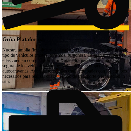
Grúa Plataforma
Nuestra amplia flota de grúas plataforma permiten la retirada de todo
tipo de vehículos (motos, turismos, furgones). La gran mayoría de
ellas cuentan con plataforma articulada lo que permite una carga
segura de los vehículos tunning, vehículos de competición o
autocaravanas. Además, todas ellas están equipadas con los equipos
necesarios para realizar cualquier tipo de transporte o reparación in
situ.